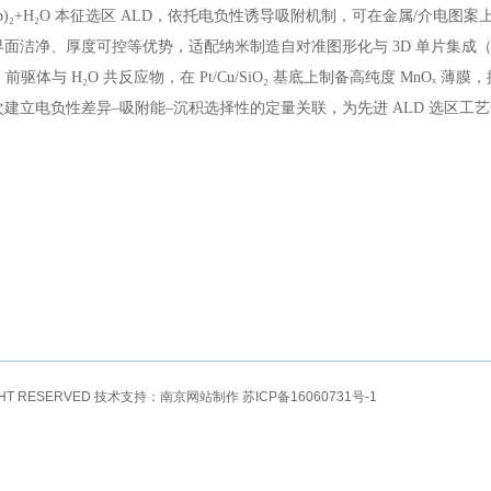
p)₂+H₂O
本征选区
ALD，
依托电负性诱导吸附机制，可在金属/介电图案
界面洁净、厚度可控等优势，适配纳米制造自对准图形化与
3D
单片集成
（
）
前驱体与
H₂O
共反应物，在
Pt/Cu/SiO₂
基底上制备高纯度
MnOₓ
薄膜，
次建立电负性差异–吸附能–沉积选择性的定量关联，为先进
ALD
选区工艺
。
GHT RESERVED 技术支持：
南京网站制作
苏ICP备16060731号-1