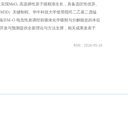
上实现
MnOₓ
高选择性原子级精准生长，具备选区性优异、
M3D）
关键制程。华中科技大学使用我司二乙基二茂锰
揭示
M–O
电负性差调控前驱体化学吸附与分解能垒的本征
开发与预测提供全新理论与方法支撑，相关成果发表于
时间：2026-05-18